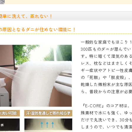
簡単に洗えて、蒸れない！
の原因となるダニが住めない環境に！
一般的な家庭でもほこり
300匹ものダニが潜んで
す。特に暗くて湿気のあ
レス、枕などはまさしく
ギー症状やアトピー性皮
の「死骸」や「脱皮殻」
乾燥した微粉末が主な原
ら、普段からの注意が必
『E-CORE』のコア材は
殊素材で水にも強く、ゆ
だけで丸洗いでき、30分
しまうので、いつでも清