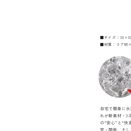
■サイズ：30×5
■材質：コア材＝
自宅で簡単に水
れが新素材・3
の“安心”と“
究・開発、そし