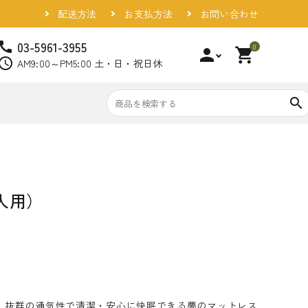
配送方法
お支払方法
お問い合わせ
03-5961-3955
call
0
person
shopping_cart
chedule
AM9:00～PM5:00 土・日・祝日休
search
大人用）
、抜群の通気性で清潔・安心に快眠できる夢のマットレス