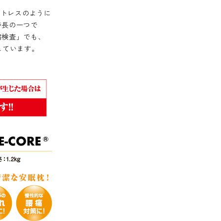
ットレスのように
特長の一つで
縮検査」でも、
示しています。