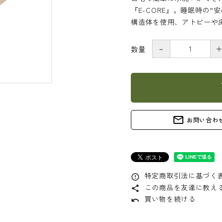
『E-CORE』。睡眠時の“
構造体を使用、アトピーや
－
数量
s
mail_outline
お問い合わ
特定商取引法に基づく表
error_outline
この商品を友達に教え
share
買い物を続ける
undo