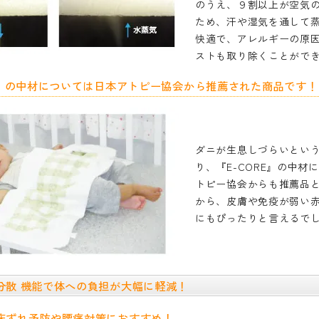
のうえ、９割以上が空気
ため、汗や湿気を通して
快適で、アレルギーの原
ストも取り除くことがで
RE」の中材については日本アトピー協会から推薦された商品です！
ダニが生息しづらいとい
り、『E-CORE』の中材
トピー協会からも推薦品
から、皮膚や免疫が弱い
にもぴったりと言えるで
分散 機能で体への負担が大幅に軽減！
床ずれ予防や腰痛対策におすすめ！