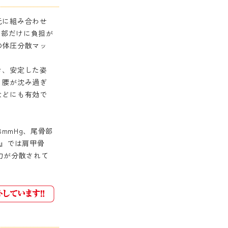
元に組み合わせ
一部だけに負担が
の体圧分散マッ
き、安定した姿
、腰が沈み過ぎ
などにも有効で
8mmHg、尾骨部
E』では肩甲骨
と圧力が分散されて