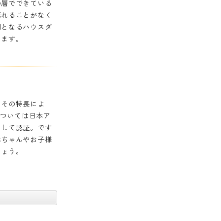
の層でできている
蒸れることがなく
因となるハウスダ
きます。
うその特長によ
については日本ア
として認証。です
赤ちゃんやお子様
しょう。