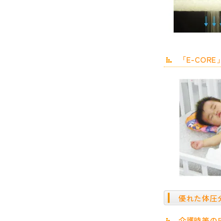
「E-CO
優れた体圧
介護時等の