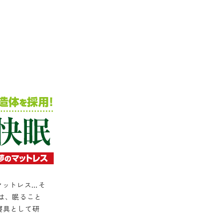
マットレス…そ
能は、眠ること
寝具として研