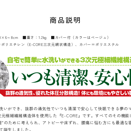
商品説明
0×6～8cm ■重さ：1.2kg ■カバー付（カラーはベージュ）
ポリエチレン（E-CORE三次元網状構造）、カバー＝ポリエステル
洗いができ、抜群の通気性でいつも清潔で安心して快眠できる夢の
次元極細繊維構造体を使用した『E-CORE』です。すべてのその機
快適”のために考えられ、アトピーや床ずれ、腰痛に悩む方にも最適な
て誕生しました。