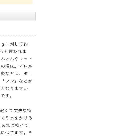
１ｇに対して約
いると言われま
るふとんやマット
その温床。アレル
膚炎などは、ダニ
、「フン」などが
因となりますか
要です。
、軽くて丈夫な特
っくり水をかける
もあれば乾いて
潔に保てます。そ