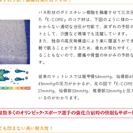
バネ形状のポリエチレン樹脂を融着させて三次
た『E-CORE』のコア材は、下図のように体の
かからない適切な分圧が可能で、床ずれの予防
トとして、介護など現場でも活躍しています。
また、独自の高反発構造により楽に寝返りがで
勢で眠ることができるため、疲れが取れやすく
ることもないので、腰痛や骨盤のゆがみの予防
す。
従来のマットレスでは肩甲骨54mmHg、仙骨部4
45mmHgの圧力がかかるが、左の図で『E-COR
27mmHg、仙骨部32mmHg、尾骨部32mmHg
いるのがわかります。
ても凹まない高い耐久性！