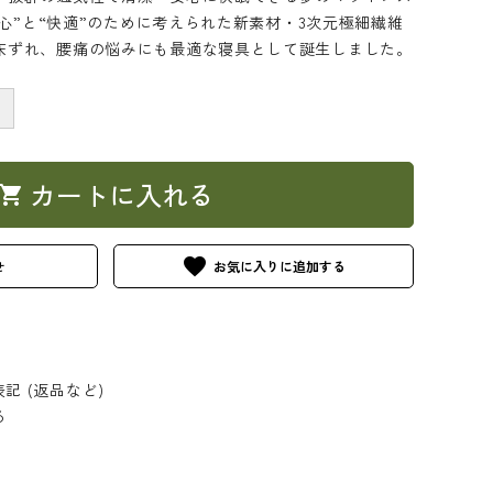
安心”と“快適”のために考えられた新素材・3次元極細繊維
床ずれ、腰痛の悩みにも最適な寝具として誕生しました。
＋
カートに入れる
hopping_cart
favorite
せ
記 (返品など)
る