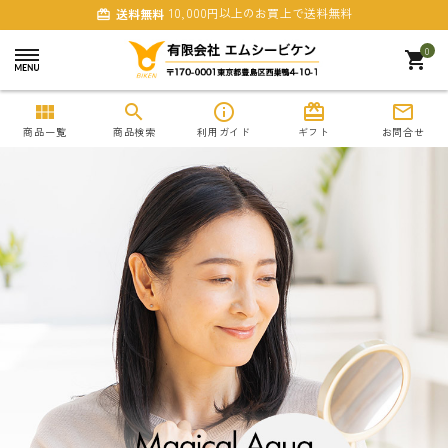
10,000円以上のお買上で送料無料
送料無料
card_giftcard
0
shopping_cart
view_module
search
info_outline
card_giftcard
mail_outline
商品一覧
商品検索
利用ガイド
ギフト
お問合せ
search
商品一覧
まとめ買いでおトク