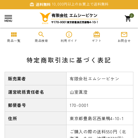
10,000円以上のお買上で送料無料
送料無料
card_giftcard
0
shopping_cart
view_module
search
info_outline
card_giftcard
mail_outline
商品一覧
商品検索
利用ガイド
ギフト
お問合せ
特定商取引法に基づく表記
販売業者
有限会社エムシービケン
運営統括責任者名
山室眞澄
search
郵便番号
170-0001
商品一覧
住所
東京都豊島区西巣鴨4-10-1
まとめ買いでおトク
ご購入の際の送料550円（北