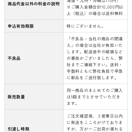
海道・九州・沖縄は770円）
商品代金以外の料金の説明
※ご購入金額合計10,000円以
ギフト
上（税込）の場合は送料無料
カテゴリーから探す
申込有効期限
特にございません。
INFORMATIOM
「不良品・当社の商品の間違
え」の場合は当社が負担いた
します。配送途中の破損など
不良品
の事故がございましたら、弊
社までご連絡下さい。送料・
手数料ともに弊社負担で早急
に新品をご送付致します。
同一商品のまとめてのご購入
販売数量
は5個までとさせていただき
ます。
ご注文確認後、３営業日以内
に発送をこころがけておりま
引渡し時期
すが、万が一ご出荷が遅れる