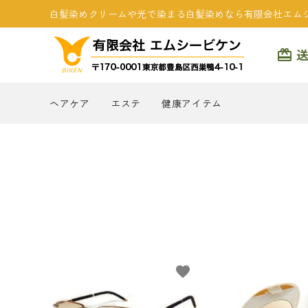
白髪染めクリームや光で染まる白髪染めなら有限会社エム
card_giftcard
ヘアケア
エステ
健康アイテム
search
favorite
商品一覧