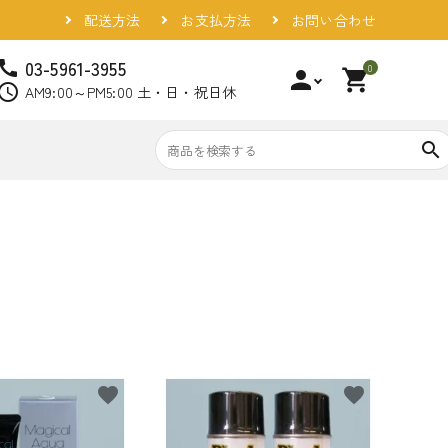
配送方法
お支払方法
お問い合わせ
03-5961-3955
call
0
person
shopping_cart
chedule
AM9:00～PM5:00 土・日・祝日休
search
favorite
favorite