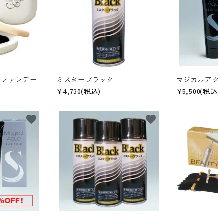
アファンデー
ミスターブラック
マジカルア
¥4,730(税込)
¥5,500(税込
favorite
favorite