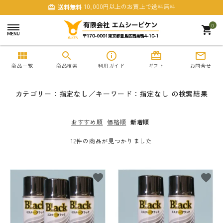
10,000円以上のお買上で送料無料
送料無料
card_giftcard
0
shopping_cart
view_module
search
info_outline
card_giftcard
mail_outline
商品一覧
商品検索
利用ガイド
ギフト
お問合せ
カテゴリー：指定なし／キーワード：指定なし の検索結果
おすすめ順
価格順
新着順
12件の商品が見つかりました
search
favorite
favorite
商品一覧
まとめ買いでおトク